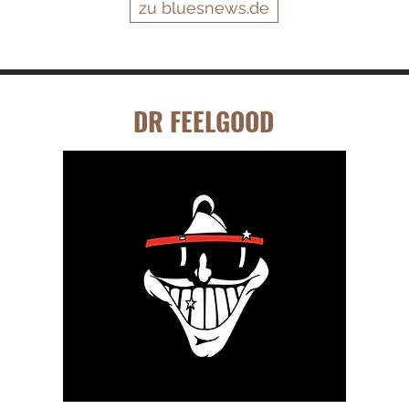
zu bluesnews.de
DR FEELGOOD