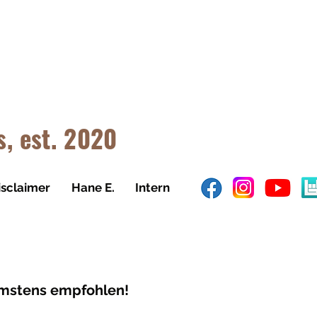
OTEN
s, est. 2020
isclaimer
Hane E.
Intern
rmstens empfohlen!