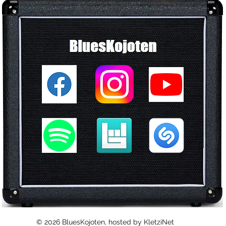
© 2026 BluesKojoten, hosted by KletziNet