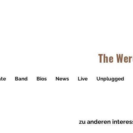
B
The Wer
ate
Band
Bios
News
Live
Unplugged
zu anderen intere