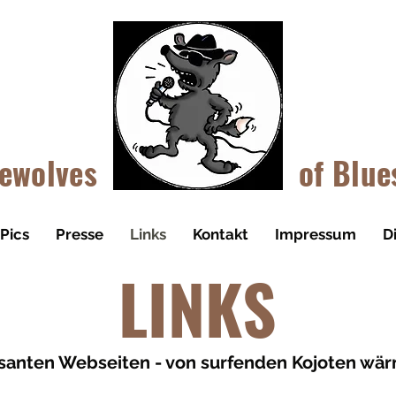
LUES
KOJ
ewolves
of Blue
Pics
Presse
Links
Kontakt
Impressum
D
LINKS
ssanten Webseiten - von surfenden Kojoten wä